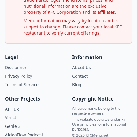
nutritional information are the exclusive
property of KFC Corporation and its affiliates.
Menu information may vary by location and is
subject to change. Please contact your local KFC
restaurant to verify current offerings.
Legal
Information
Disclaimer
About Us
Privacy Policy
Contact
Terms of Service
Blog
Other Projects
Copyright Notice
All trademarks belong to their
AI Flux
respective owners.
Veo 4
This website operates under Fair
Use principles for informational
Genie 3
purposes.
AIdeaFlow Podcast
© 2026 KFCMenu.net