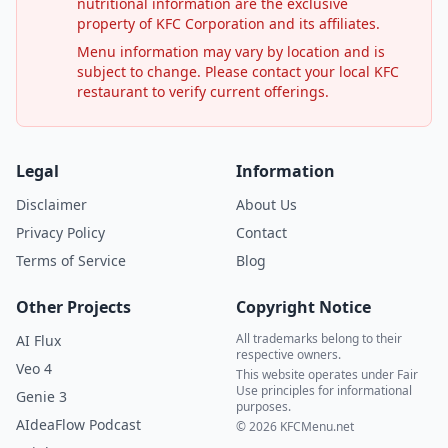
nutritional information are the exclusive
property of KFC Corporation and its affiliates.
Menu information may vary by location and is
subject to change. Please contact your local KFC
restaurant to verify current offerings.
Legal
Information
Disclaimer
About Us
Privacy Policy
Contact
Terms of Service
Blog
Other Projects
Copyright Notice
All trademarks belong to their
AI Flux
respective owners.
Veo 4
This website operates under Fair
Use principles for informational
Genie 3
purposes.
AIdeaFlow Podcast
© 2026 KFCMenu.net