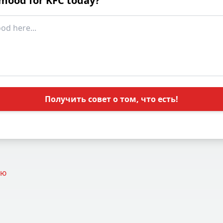
 mood for KFC today?
Получить совет о том, что есть!
ню