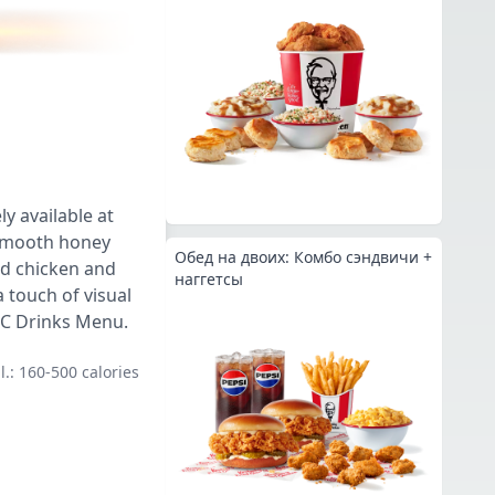
y available at
 smooth honey
Обед на двоих: Комбо сэндвичи +
ed chicken and
наггетсы
touch of visual
FC Drinks Menu.
l.: 160-500 calories