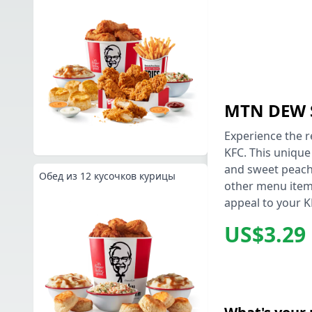
MTN DEW S
Experience the r
KFC. This uniqu
and sweet peach 
Обед из 12 кусочков курицы
other menu item
appeal to your K
US$3.29